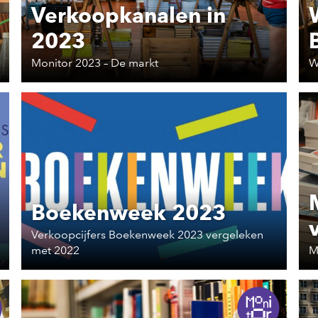
Verkoopkanalen in
2023
Monitor 2023 – De markt
W
Boekenweek 2023
Verkoopcijfers Boekenweek 2023 vergeleken
met 2022
M