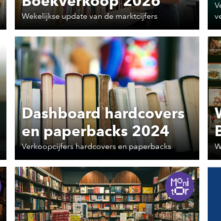
Boekverkoop 2026
V
Wekelijkse update van de marktcijfers
v
Dashboard hardcovers
en paperbacks 2024
Verkoopcijfers hardcovers en paperbacks
W