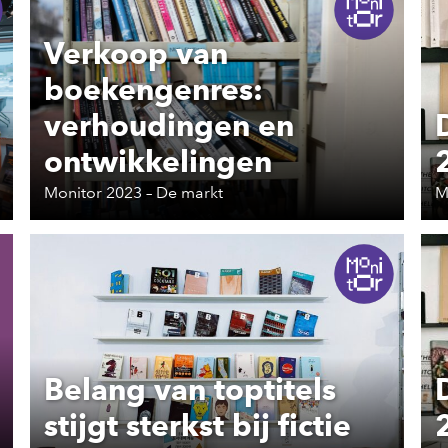
Verkoop van
boekengenres:
verhoudingen en
ontwikkelingen
Monitor 2023 – De markt
M
Belang van toptitels
stijgt sterkst bij fictie