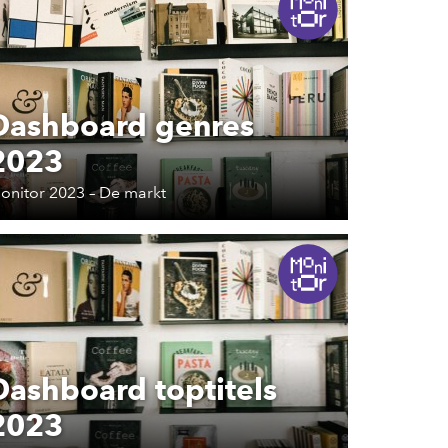
Dashboard genres
2023
onitor 2023 – De markt
Dashboard toptitels
2023