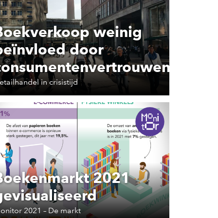
Boekverkoop weinig
beïnvloed door
consumentenvertrouwen
etailhandel in crisistijd
Boekenmarkt 2021
gevisualiseerd
onitor 2021 – De markt