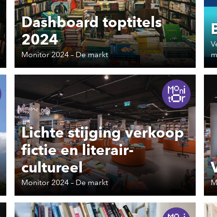
Dashboard toptitels
2024
V
Monitor 2024 – De markt
m
Lichte stijging verkoop
fictie en literair-
cultureel
Monitor 2024 – De markt
M