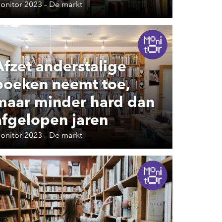
onitor 2023 – De markt
Afzet anderstalige
boeken neemt toe,
maar minder hard dan
afgelopen jaren
onitor 2023 – De markt