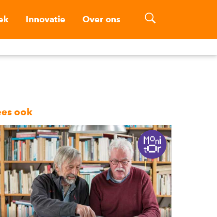
ek
Innovatie
Over ons
ees ook