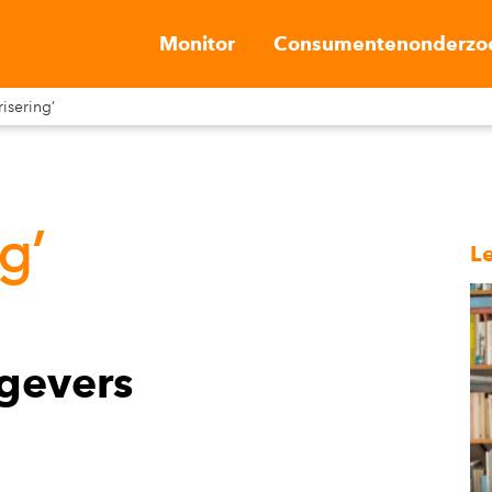
Monitor
Consumentenonderzo
risering’
g’
L
tgevers