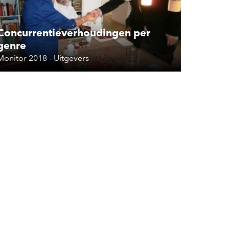
Concurrentieverhoudingen per
genre
Monitor 2018 - Uitgevers