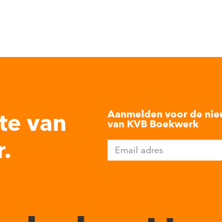
Aanmelden voor de nie
te van
van KVB Boekwerk
.