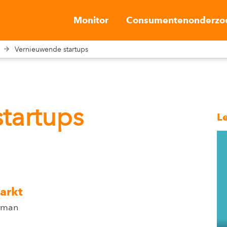
Monitor
Consumentenonderzo
Vernieuwende startups
tartups
L
arkt
rman