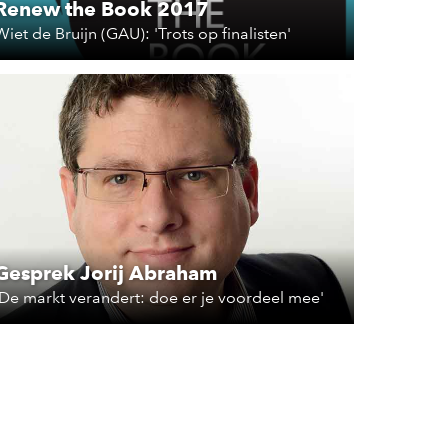
Renew the Book 2017
Wiet de Bruijn (GAU): 'Trots op finalisten'
Gesprek Jorij Abraham
'De markt verandert: doe er je voordeel mee'