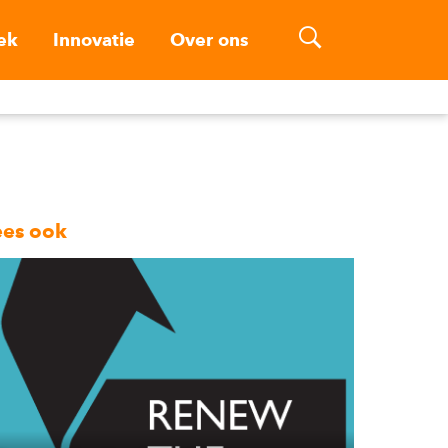
ek
Innovatie
Over ons
ees ook