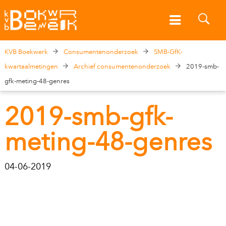
KVB Boekwerk
Consumentenonderzoek
SMB-GfK-
kwartaalmetingen
Archief consumentenonderzoek
2019-smb-
gfk-meting-48-genres
2019-smb-gfk-
meting-48-genres
04-06-2019