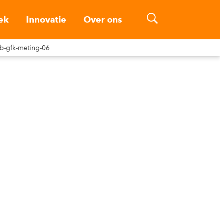
ek
Innovatie
Over ons
b-gfk-meting-06